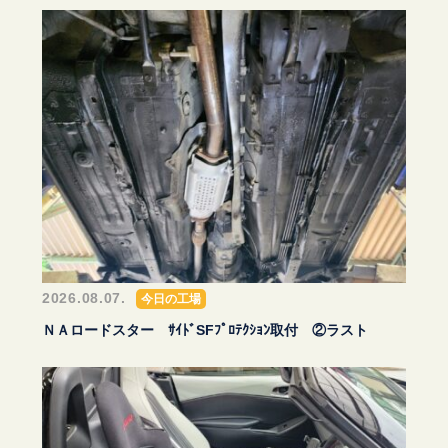
2026.08.07.
今日の工場
ＮＡロードスター ｻｲﾄﾞSFﾌﾟﾛﾃｸｼｮﾝ取付 ②ラスト