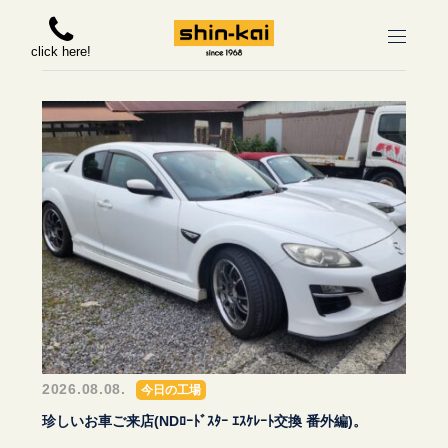
click here!
2026.08.08.
今日の工場
珍しいお車ご来店(NDﾛｰﾄﾞｽﾀｰ ｴｽｹﾚｰﾄ交換 番外編)。