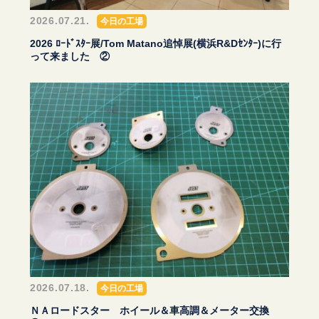
2026.07.21.
今日の工場
2026 ﾛｰﾄﾞｽﾀｰ展/Tom Matano追悼展(横浜R&Dｾﾝﾀｰ)に行
って来ました ②
2026.07.18.
今日の工場
ＮＡロードスター ホイール＆車高調＆メーター交換