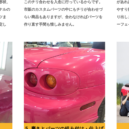
形状、
このチリ合わせを入念に行っているからです。
があれ
ナルの
市販のカスタムパーツの中にもチリが合わせづ
やすり
ツま
らい商品もありますが、合わなければパーツを
り出し
定し
作り直す手間も惜しみません。
ーフェ
5. 磨きとパーツの組み付け・仕上げ