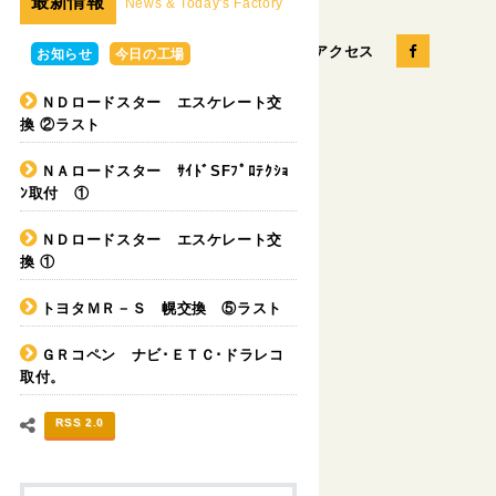
最新情報
News & Today's Factory
お問い合せ
会社概要
アクセス
お知らせ
今日の工場
ＮＤロードスター エスケレート交
換 ②ラスト
パーツの販売
カスタムカー
ＮＡロードスター ｻｲﾄﾞSFﾌﾟﾛﾃｸｼｮ
ﾝ取付 ①
ＮＤロードスター エスケレート交
換 ①
トヨタＭＲ－Ｓ 幌交換 ⑤ラスト
ＧＲコペン ナビ･ＥＴＣ･ドラレコ
取付。
RSS 2.0