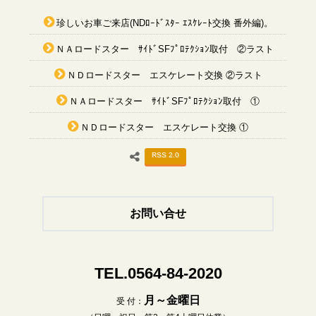
珍しいお車ご来店(NDﾛｰﾄﾞｽﾀｰ ｴｽｹﾚｰﾄ交換 番外編)。
ＮＡロードスター ｻｲﾄﾞSFﾌﾟﾛﾃｸｼｮﾝ取付 ②ラスト
ＮＤロードスター エスケレート交換 ②ラスト
ＮＡロードスター ｻｲﾄﾞSFﾌﾟﾛﾃｸｼｮﾝ取付 ①
ＮＤロードスター エスケレート交換 ①
RSS 2.0
お問い合せ
TEL.0564-84-2020
月～金曜日
受 付：