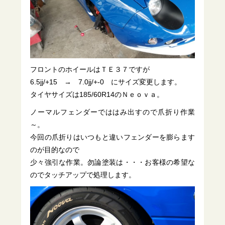
フロントのホイールはＴＥ３７ですが
6.5jj/+15 → 7.0jj/+-0 にサイズ変更します。
タイヤサイズは185/60R14のＮｅｏｖａ。
ノーマルフェンダーでははみ出すので爪折り作業
～。
今回の爪折りはいつもと違いフェンダーを膨らます
のが目的なので
少々強引な作業。勿論塗装は・・・お客様の希望な
のでタッチアップで処理します。