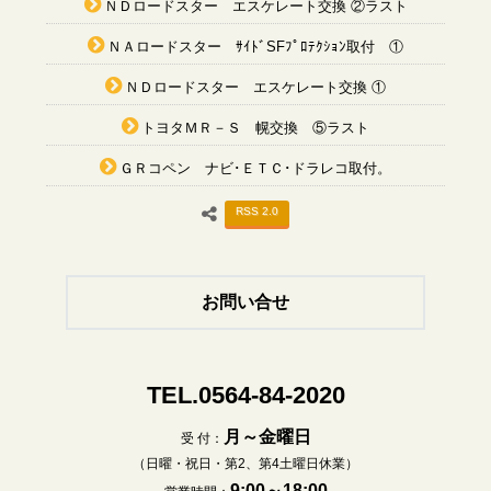
ＮＤロードスター エスケレート交換 ②ラスト
ＮＡロードスター ｻｲﾄﾞSFﾌﾟﾛﾃｸｼｮﾝ取付 ①
ＮＤロードスター エスケレート交換 ①
トヨタＭＲ－Ｓ 幌交換 ⑤ラスト
ＧＲコペン ナビ･ＥＴＣ･ドラレコ取付。
RSS 2.0
お問い合せ
TEL.0564-84-2020
月～金曜日
受 付：
（日曜・祝日・第2、第4土曜日休業）
9:00～18:00