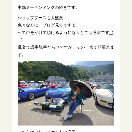
中部ミーテンィングの続きです。
ショップブースも大盛況～。
色々な方に「ブログ見てますよ。」
って声をかけて頂けるようになりとても感謝です_(.
_.)_
乱文で誤字脱字だらけですが、その一言で頑張れま
す。