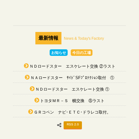
最新情報
News & Today's Factory
お知らせ
今日の工場
ＮＤロードスター エスケレート交換 ②ラスト
ＮＡロードスター ｻｲﾄﾞSFﾌﾟﾛﾃｸｼｮﾝ取付 ①
ＮＤロードスター エスケレート交換 ①
トヨタＭＲ－Ｓ 幌交換 ⑤ラスト
ＧＲコペン ナビ･ＥＴＣ･ドラレコ取付。
RSS 2.0