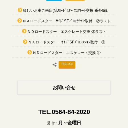
珍しいお車ご来店(NDﾛｰﾄﾞｽﾀｰ ｴｽｹﾚｰﾄ交換 番外編)。
ＮＡロードスター ｻｲﾄﾞSFﾌﾟﾛﾃｸｼｮﾝ取付 ②ラスト
ＮＤロードスター エスケレート交換 ②ラスト
ＮＡロードスター ｻｲﾄﾞSFﾌﾟﾛﾃｸｼｮﾝ取付 ①
ＮＤロードスター エスケレート交換 ①
RSS 2.0
お問い合せ
TEL.0564-84-2020
月～金曜日
受 付：