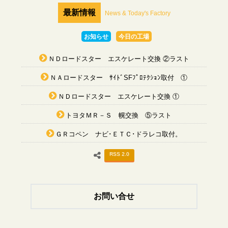
最新情報
News & Today's Factory
お知らせ
今日の工場
ＮＤロードスター エスケレート交換 ②ラスト
ＮＡロードスター ｻｲﾄﾞSFﾌﾟﾛﾃｸｼｮﾝ取付 ①
ＮＤロードスター エスケレート交換 ①
トヨタＭＲ－Ｓ 幌交換 ⑤ラスト
ＧＲコペン ナビ･ＥＴＣ･ドラレコ取付。
RSS 2.0
お問い合せ