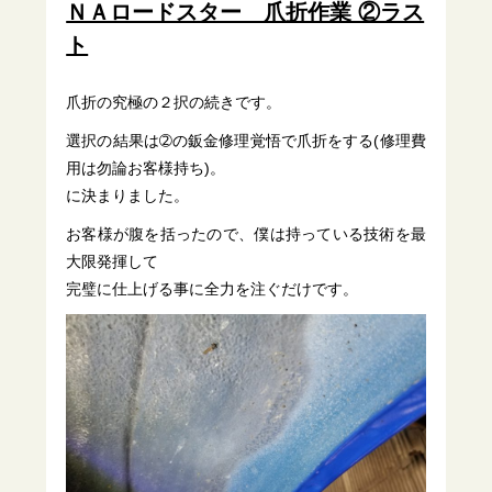
ＮＡロードスター 爪折作業 ②ラス
ト
爪折の究極の２択の続きです。
選択の結果は➁の鈑金修理覚悟で爪折をする(修理費
用は勿論お客様持ち)。
に決まりました。
お客様が腹を括ったので、僕は持っている技術を最
大限発揮して
完璧に仕上げる事に全力を注ぐだけです。