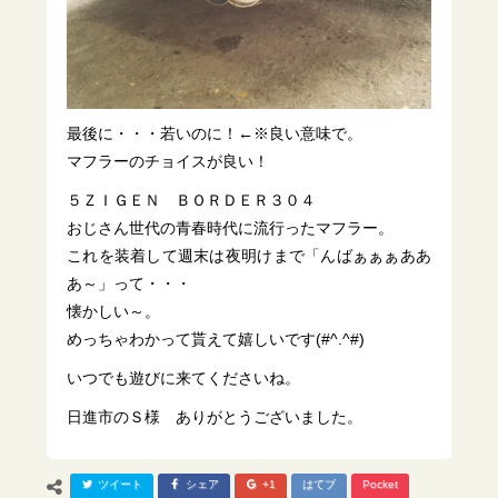
最後に・・・若いのに！←※良い意味で。
マフラーのチョイスが良い！
５ＺＩＧＥＮ ＢＯＲＤＥＲ３０４
おじさん世代の青春時代に流行ったマフラー。
これを装着して週末は夜明けまで「んばぁぁぁああ
あ～」って・・・
懐かしい～。
めっちゃわかって貰えて嬉しいです(#^.^#)
いつでも遊びに来てくださいね。
日進市のＳ様 ありがとうございました。
ツイート
シェア
+1
はてブ
Pocket