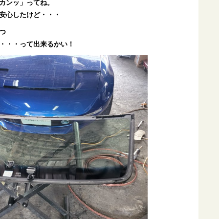
カンッ」ってね。
安心したけど・・・
つ
・・・って出来るかい！