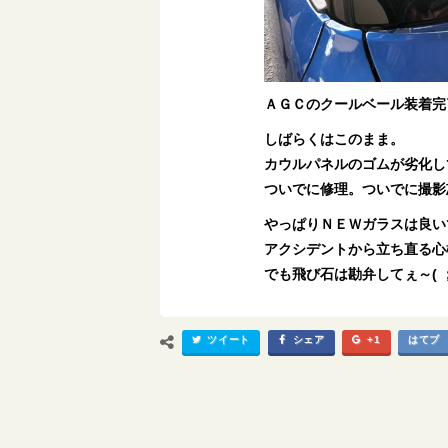
ＡＧＣのクールベール装着完
しばらくはこのまま。
カウルパネルのゴムが劣化し
ついでに修理。ついでに撮影
やっぱりＮＥＷガラスは良い
アクシデントから立ち直る心構え
でも飛び石は勘弁してぇ～( ；
ツイート
シェア
+1
はてブ