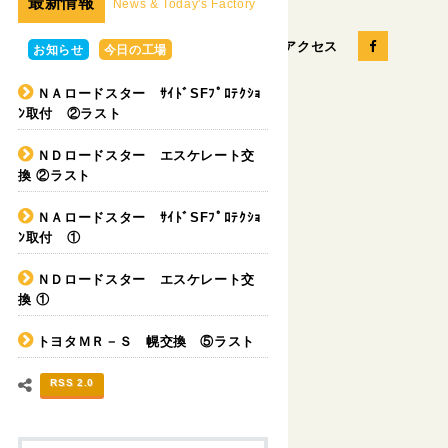
最新情報
News & Today's Factory
お問い合せ
会社概要
アクセス
お知らせ
今日の工場
ＮＡロードスター ｻｲﾄﾞSFﾌﾟﾛﾃｸｼｮ
ﾝ取付 ②ラスト
パーツの販売
カスタムカー
ＮＤロードスター エスケレート交
換 ②ラスト
ＮＡロードスター ｻｲﾄﾞSFﾌﾟﾛﾃｸｼｮ
ﾝ取付 ①
ＮＤロードスター エスケレート交
換 ①
トヨタＭＲ－Ｓ 幌交換 ⑤ラスト
RSS 2.0