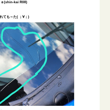
in-kai R08)
ても～た( ；∀；)