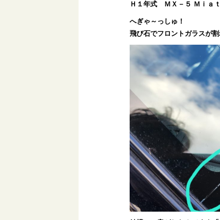
Ｈ１年式 ＭＸ－５ Ｍｉａｔａ(sh
へぎゃ～っしゅ！
飛び石でフロントガラスが割れ