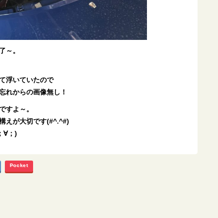
了～。
て浮いていたので
忘れからの画像無し！
ですよ～。
が大切です(#^.^#)
∀；)
Pocket