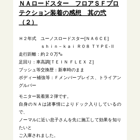
ＮＡロードスター フロアＳＦプロ
テクション装着の感想 其の弐
（２）
Ｈ２年式 ユーノスロードスター[ＮＡ６ＣＥ]
ｓｈｉｎ－ｋａｉ Ｒ０８ ＴＹＰＥ-Ⅱ
走行距離：約２０万㌔
足回り：車高調[ＴＥＩＮ ＦＬＥＸ Ｚ]
ブッシュ等交換歴：新車時のまま
ボディー補強等：Ｆメンバーブレイス、トライアン
グルバー
モニター装着第２弾です。
自身のＮＡは諸事情によりドック入りしているの
で、
ノーマルに近い息子さんを先に施工して効果を知り
たいと
ご入庫されました。