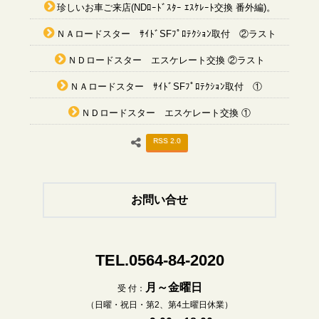
珍しいお車ご来店(NDﾛｰﾄﾞｽﾀｰ ｴｽｹﾚｰﾄ交換 番外編)。
ＮＡロードスター ｻｲﾄﾞSFﾌﾟﾛﾃｸｼｮﾝ取付 ②ラスト
ＮＤロードスター エスケレート交換 ②ラスト
ＮＡロードスター ｻｲﾄﾞSFﾌﾟﾛﾃｸｼｮﾝ取付 ①
ＮＤロードスター エスケレート交換 ①
RSS 2.0
お問い合せ
TEL.0564-84-2020
月～金曜日
受 付：
（日曜・祝日・第2、第4土曜日休業）