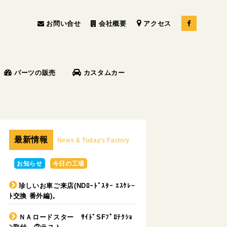
お問い合せ
会社概要
アクセス
パーツの販売
カスタムカー
最新情報
News & Today's Factory
お知らせ
今日の工場
珍しいお車ご来店(NDﾛｰﾄﾞｽﾀｰ ｴｽｹﾚｰ
ﾄ交換 番外編)。
ＮＡロードスター ｻｲﾄﾞSFﾌﾟﾛﾃｸｼｮ