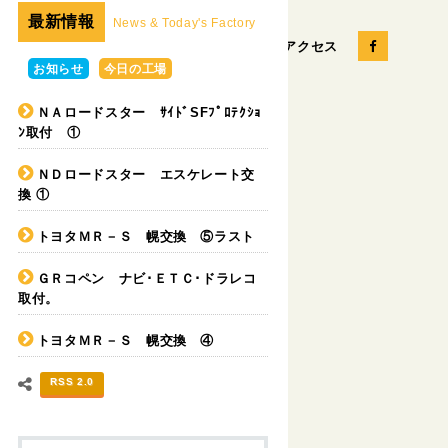
最新情報
News & Today's Factory
お問い合せ
会社概要
アクセス
お知らせ
今日の工場
ＮＡロードスター ｻｲﾄﾞSFﾌﾟﾛﾃｸｼｮ
ﾝ取付 ①
パーツの販売
カスタムカー
ＮＤロードスター エスケレート交
換 ①
トヨタＭＲ－Ｓ 幌交換 ⑤ラスト
ＧＲコペン ナビ･ＥＴＣ･ドラレコ
取付。
トヨタＭＲ－Ｓ 幌交換 ④
RSS 2.0