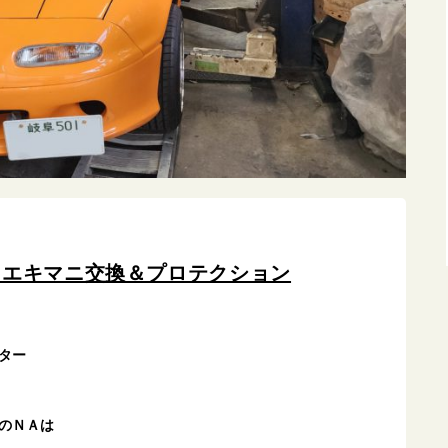
 エキマニ交換＆プロテクション
ター
のＮＡは