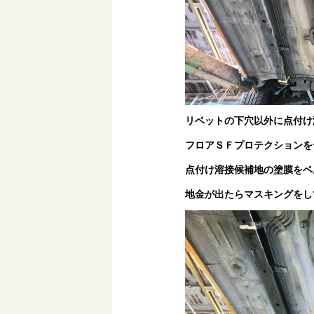
リベットの下穴以外に点付け
フロアＳＦプロテクションを
点付け溶接候補地の塗膜をベ
地金が出たらマスキングをし