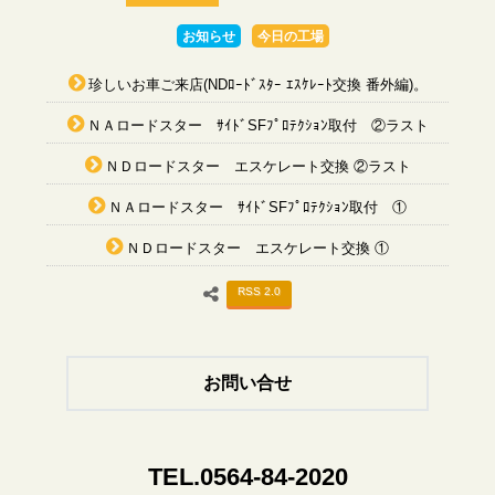
お知らせ
今日の工場
珍しいお車ご来店(NDﾛｰﾄﾞｽﾀｰ ｴｽｹﾚｰﾄ交換 番外編)。
ＮＡロードスター ｻｲﾄﾞSFﾌﾟﾛﾃｸｼｮﾝ取付 ②ラスト
ＮＤロードスター エスケレート交換 ②ラスト
ＮＡロードスター ｻｲﾄﾞSFﾌﾟﾛﾃｸｼｮﾝ取付 ①
ＮＤロードスター エスケレート交換 ①
RSS 2.0
お問い合せ
TEL.0564-84-2020