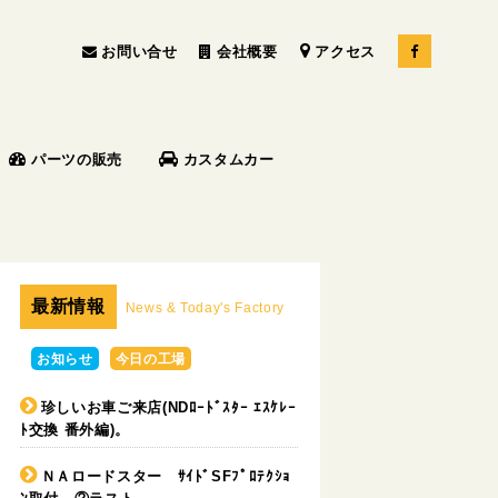
お問い合せ
会社概要
アクセス
パーツの販売
カスタムカー
最新情報
News & Today's Factory
お知らせ
今日の工場
珍しいお車ご来店(NDﾛｰﾄﾞｽﾀｰ ｴｽｹﾚｰ
ﾄ交換 番外編)。
ＮＡロードスター ｻｲﾄﾞSFﾌﾟﾛﾃｸｼｮ