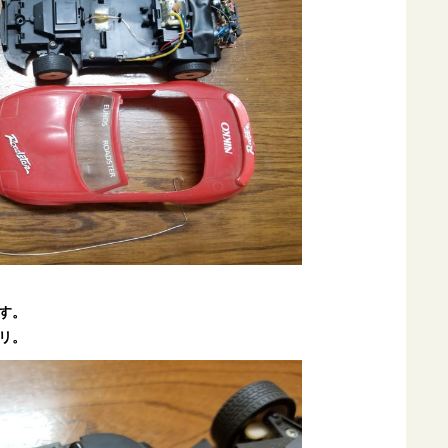
す。
リ。