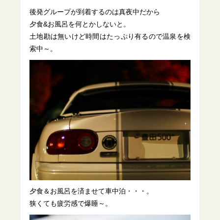
後発グループが到着するのは真夜中だから
夕食&お風呂を何とかしないと。
土地勘は無いけど時間はたっぷり有るので温泉を検
索中～。
夕食＆お風呂を済ませて車中泊・・・。
狭くても疲労感で爆睡～。