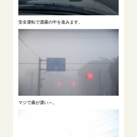
安全運転で濃霧の中を進みます。
マジで霧が濃い～。