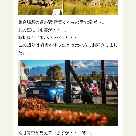
集合場所の道の駅“雷電くるみの里”に到着～。
北の空には雨雲が・・・。
時折冷たい雨がパラパラと・・・。
この辺りは初雪が降ったと地元の方にお聞きしまし
た。
南は青空が見えていますが・・・寒い。