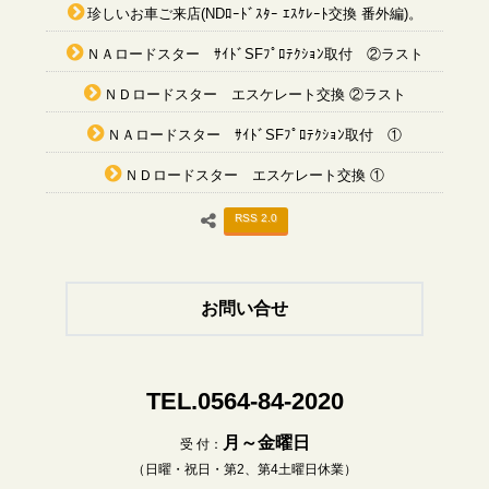
珍しいお車ご来店(NDﾛｰﾄﾞｽﾀｰ ｴｽｹﾚｰﾄ交換 番外編)。
ＮＡロードスター ｻｲﾄﾞSFﾌﾟﾛﾃｸｼｮﾝ取付 ②ラスト
ＮＤロードスター エスケレート交換 ②ラスト
ＮＡロードスター ｻｲﾄﾞSFﾌﾟﾛﾃｸｼｮﾝ取付 ①
ＮＤロードスター エスケレート交換 ①
RSS 2.0
お問い合せ
TEL.0564-84-2020
月～金曜日
受 付：
（日曜・祝日・第2、第4土曜日休業）