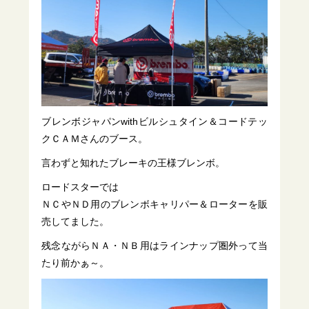
ブレンボジャパンwithビルシュタイン＆コードテッ
クＣＡＭさんのブース。
言わずと知れたブレーキの王様ブレンボ。
ロードスターでは
ＮＣやＮＤ用のブレンボキャリパー＆ローターを販
売してました。
残念ながらＮＡ・ＮＢ用はラインナップ圏外って当
たり前かぁ～。