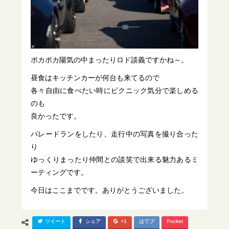
ポカポカ陽気の中まったりロド談義ですかね～。
昼食はキッチンカーが何台も来てるので
各々自由に食べたい時にピクニック気分で楽しめる
のも
良かったです。
パレードランをしたり、走行中の写真を撮り合った
り
ゆっくりまったり仲間との談笑で出来る魅力あるミ
ーティングです。
今日はここまでです。ありがとうございました。
ツイート
シェア
+1
はてブ
Pocket