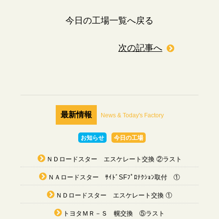
今日の工場一覧へ戻る
次の記事へ
最新情報
News & Today's Factory
お知らせ
今日の工場
ＮＤロードスター エスケレート交換 ②ラスト
ＮＡロードスター ｻｲﾄﾞSFﾌﾟﾛﾃｸｼｮﾝ取付 ①
ＮＤロードスター エスケレート交換 ①
トヨタＭＲ－Ｓ 幌交換 ⑤ラスト