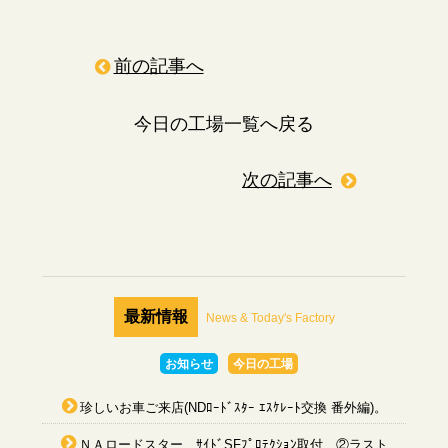
前の記事へ
今日の工場一覧へ戻る
次の記事へ
最新情報
News & Today's Factory
お知らせ
今日の工場
珍しいお車ご来店(NDﾛｰﾄﾞｽﾀｰ ｴｽｹﾚｰﾄ交換 番外編)。
ＮＡロードスター ｻｲﾄﾞSFﾌﾟﾛﾃｸｼｮﾝ取付 ②ラスト