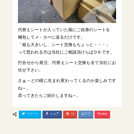
代替えシートが入っていた箱にご自身のシートを
梱包してメ－カーに送るだけです。
「箱も大きいし、シート交換もちょっと・・・」
って思われる方は当社にご相談頂けらばＯＫです。
打合せから発注、代替えシート交換も全て当社にお
任せ下さい。
さぁ～どの様に生まれ変わってくるのか楽しみです
ね～。
戻ってきたらご紹介しますね～。
ツイート
シェア
+1
はてブ
Pocket