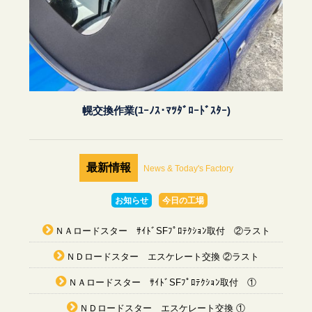
幌交換作業(ﾕｰﾉｽ･ﾏﾂﾀﾞﾛｰﾄﾞｽﾀｰ)
最新情報
News & Today's Factory
お知らせ
今日の工場
ＮＡロードスター ｻｲﾄﾞSFﾌﾟﾛﾃｸｼｮﾝ取付 ②ラスト
ＮＤロードスター エスケレート交換 ②ラスト
ＮＡロードスター ｻｲﾄﾞSFﾌﾟﾛﾃｸｼｮﾝ取付 ①
ＮＤロードスター エスケレート交換 ①