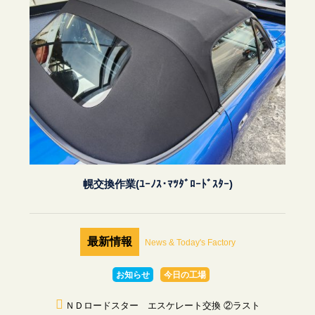
幌交換作業(ﾕｰﾉｽ･ﾏﾂﾀﾞﾛｰﾄﾞｽﾀｰ)
最新情報
News & Today's Factory
お知らせ
今日の工場
ＮＤロードスター エスケレート交換 ②ラスト