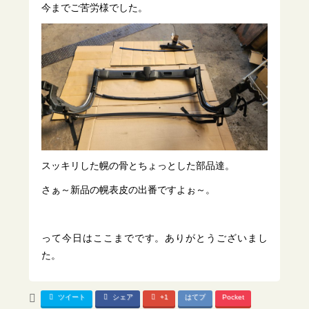
今までご苦労様でした。
スッキリした幌の骨とちょっとした部品達。
さぁ～新品の幌表皮の出番ですよぉ～。
って今日はここまでです。ありがとうございまし
た。
ツイート
シェア
+1
はてブ
Pocket