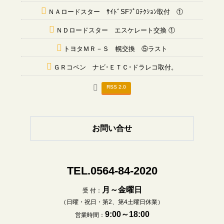
ＮＡロードスター ｻｲﾄﾞSFﾌﾟﾛﾃｸｼｮﾝ取付 ①
ＮＤロードスター エスケレート交換 ①
トヨタＭＲ－Ｓ 幌交換 ⑤ラスト
ＧＲコペン ナビ･ＥＴＣ･ドラレコ取付。
RSS 2.0
お問い合せ
TEL.0564-84-2020
月～金曜日
受 付：
（日曜・祝日・第2、第4土曜日休業）
9:00～18:00
営業時間：