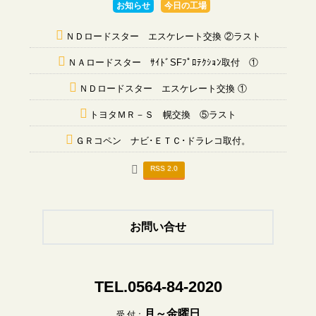
お知らせ
今日の工場
ＮＤロードスター エスケレート交換 ②ラスト
ＮＡロードスター ｻｲﾄﾞSFﾌﾟﾛﾃｸｼｮﾝ取付 ①
ＮＤロードスター エスケレート交換 ①
トヨタＭＲ－Ｓ 幌交換 ⑤ラスト
ＧＲコペン ナビ･ＥＴＣ･ドラレコ取付。
RSS 2.0
お問い合せ
TEL.0564-84-2020
月～金曜日
受 付：