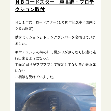
ＮＢロードスター 車高調・プロテ
クション取付
Ｈ１１年式 ロードスター(１０周年記念車／国内５
００台限定)
以前ミッションとトランクダンパーを交換せて頂き
ました。
ギヤチェンジの時の引っ掛かりが無くなり快適に走
行出来るようになった
半面足回りがフワフワして安定してない事が最近気
になり
ご相談を受けていました。