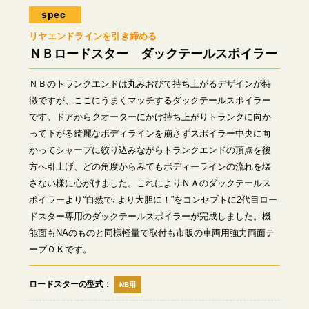
spec
リヤエンドラインを引き締める
ＮＢロードスター ダックテールスポイラー
ＮＢのトランクエンドは丸みおびて持ち上がるデザインが特
徴ですが、ここにうまくマッチするダックテールスポイラー
です。ドアからクオーターにかけ持ち上がりトランクに向か
って下がる綺麗なボディラインを崩さずスポイラー中央に向
かってシャープに絞り込みながらトランクエンドの頂点を後
方へ引上げ、どの角度からみてもボディーラインの流れを壊
さない様に心がけました。これによりＮＡのダックテールス
ポイラーより“自然で､より大胆に！”をコンセプトに2代目ロー
ドスター専用のダックテールスポイラーが完成しました。機
能面もNAのものと同様軽量で取付も市販の車両用強力両面テ
ープＯＫです。
ロードスターの型式
NB用