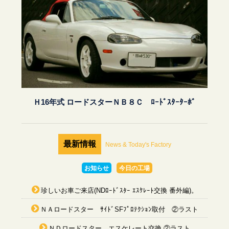
Ｈ16年式 ロードスターＮＢ８Ｃ ﾛｰﾄﾞｽﾀｰﾀｰﾎﾞ
最新情報
News & Today's Factory
お知らせ
今日の工場
珍しいお車ご来店(NDﾛｰﾄﾞｽﾀｰ ｴｽｹﾚｰﾄ交換 番外編)。
ＮＡロードスター ｻｲﾄﾞSFﾌﾟﾛﾃｸｼｮﾝ取付 ②ラスト
ＮＤロードスター エスケレート交換 ②ラスト