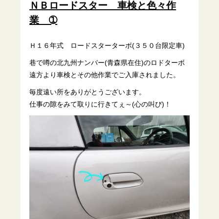
ＮＢロードスター 車検と色々作
業 ➀
Ｈ１６年式 ロードスターターボ(３５０台限定車)
巷で噂の北九州ナンバー(青森県在住)のロドターボ
遠方より車検とその他作業でご入庫されました。
毎度遠い所をありがとうございます。
仕事の隙をみて取りに行きてぇ～(心の叫び)！