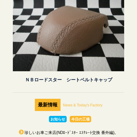
ＮＢロードスター シートベルトキャップ
最新情報
News & Today's Factory
お知らせ
今日の工場
珍しいお車ご来店(NDﾛｰﾄﾞｽﾀｰ ｴｽｹﾚｰﾄ交換 番外編)。