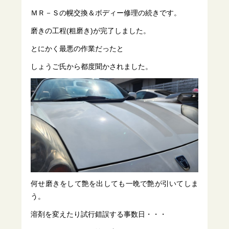
ＭＲ－Ｓの幌交換＆ボディー修理の続きです。
磨きの工程(粗磨き)が完了しました。
とにかく最悪の作業だったと
しょうご氏から都度聞かされました。
何せ磨きをして艶を出しても一晩で艶が引いてしま
う。
溶剤を変えたり試行錯誤する事数日・・・