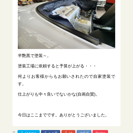
半艶黒で塗装～。
塗装工場に依頼すると予算が上がる・・・
何よりお客様からもお願いされたので自家塗装で
す。
仕上がりも中々良いでないかな(自画自賛)。
今日はここまでです。ありがとうございました。
ツイート
シェア
+1
はてブ
Pocket