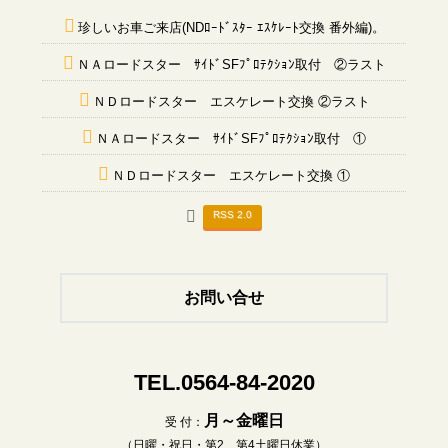
珍しいお車ご来店(NDﾛｰﾄﾞｽﾀｰ ｴｽｹﾚｰﾄ交換 番外編)。
ＮＡロードスター ｻｲﾄﾞSFﾌﾟﾛﾃｸｼｮﾝ取付 ②ラスト
ＮＤロードスター エスケレート交換 ②ラスト
ＮＡロードスター ｻｲﾄﾞSFﾌﾟﾛﾃｸｼｮﾝ取付 ①
ＮＤロードスター エスケレート交換 ①
RSS 2.0
お問い合せ
TEL.0564-84-2020
月～金曜日
受 付：
（日曜・祝日・第2、第4土曜日休業）