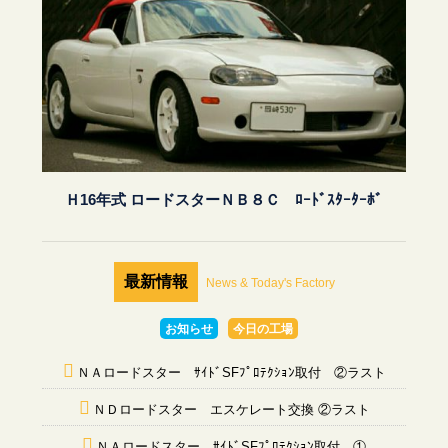
Ｈ16年式 ロードスターＮＢ８Ｃ ﾛｰﾄﾞｽﾀｰﾀｰﾎﾞ
最新情報
News & Today's Factory
お知らせ
今日の工場
ＮＡロードスター ｻｲﾄﾞSFﾌﾟﾛﾃｸｼｮﾝ取付 ②ラスト
ＮＤロードスター エスケレート交換 ②ラスト
ＮＡロードスター ｻｲﾄﾞSFﾌﾟﾛﾃｸｼｮﾝ取付 ①