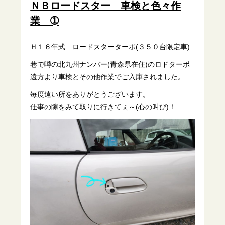
ＮＢロードスター 車検と色々作
業 ➀
Ｈ１６年式 ロードスターターボ(３５０台限定車)
巷で噂の北九州ナンバー(青森県在住)のロドターボ
遠方より車検とその他作業でご入庫されました。
毎度遠い所をありがとうございます。
仕事の隙をみて取りに行きてぇ～(心の叫び)！