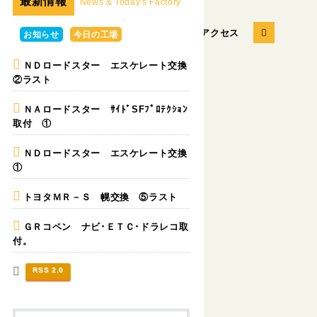
最新情報
News & Today's Factory
お問い合せ
会社概要
アクセス
お知らせ
今日の工場
ＮＤロードスター エスケレート交換
②ラスト
パーツの販売
カスタムカー
ＮＡロードスター ｻｲﾄﾞSFﾌﾟﾛﾃｸｼｮﾝ
取付 ①
ＮＤロードスター エスケレート交換
①
トヨタＭＲ－Ｓ 幌交換 ⑤ラスト
ＧＲコペン ナビ･ＥＴＣ･ドラレコ取
付。
RSS 2.0