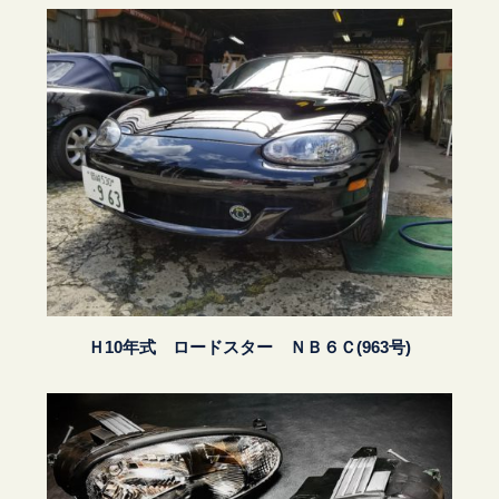
Ｈ10年式 ロードスター ＮＢ６Ｃ(963号)