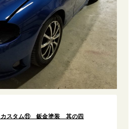
 カスタム⑪ 鈑金塗装 其の四