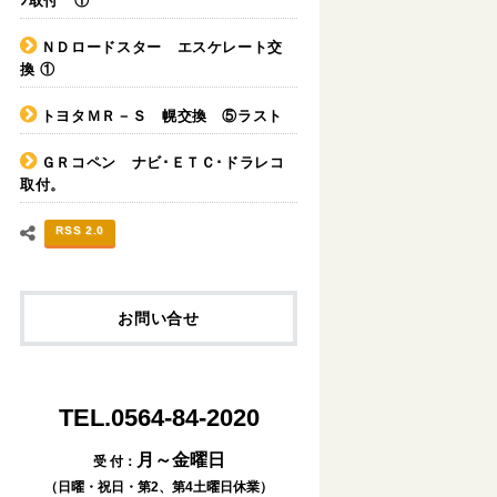
ﾝ取付 ①
ＮＤロードスター エスケレート交
換 ①
トヨタＭＲ－Ｓ 幌交換 ⑤ラスト
ＧＲコペン ナビ･ＥＴＣ･ドラレコ
取付。
RSS 2.0
お問い合せ
TEL.0564-84-2020
月～金曜日
受 付：
（日曜・祝日・第2、第4土曜日休業）