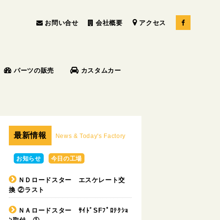
お問い合せ
会社概要
アクセス
パーツの販売
カスタムカー
最新情報
News & Today's Factory
お知らせ
今日の工場
ＮＤロードスター エスケレート交
換 ②ラスト
ＮＡロードスター ｻｲﾄﾞSFﾌﾟﾛﾃｸｼｮ