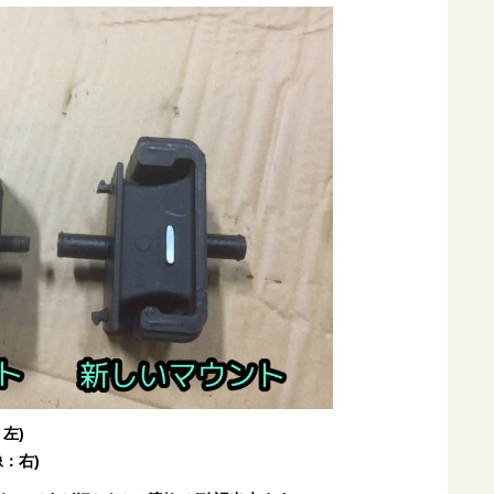
左)
：右)