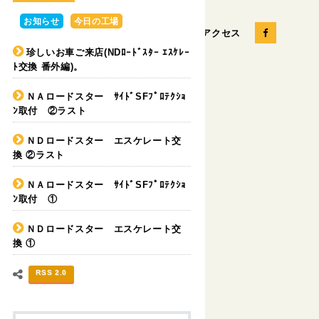
お知らせ
今日の工場
お問い合せ
会社概要
アクセス
珍しいお車ご来店(NDﾛｰﾄﾞｽﾀｰ ｴｽｹﾚｰ
ﾄ交換 番外編)。
ＮＡロードスター ｻｲﾄﾞSFﾌﾟﾛﾃｸｼｮ
パーツの販売
カスタムカー
ﾝ取付 ②ラスト
ＮＤロードスター エスケレート交
換 ②ラスト
ＮＡロードスター ｻｲﾄﾞSFﾌﾟﾛﾃｸｼｮ
ﾝ取付 ①
ＮＤロードスター エスケレート交
換 ①
RSS 2.0