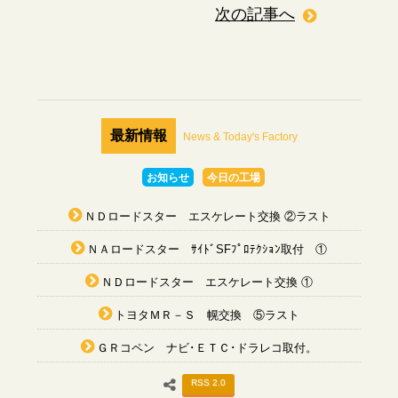
次の記事へ
最新情報
News & Today's Factory
お知らせ
今日の工場
ＮＤロードスター エスケレート交換 ②ラスト
ＮＡロードスター ｻｲﾄﾞSFﾌﾟﾛﾃｸｼｮﾝ取付 ①
ＮＤロードスター エスケレート交換 ①
トヨタＭＲ－Ｓ 幌交換 ⑤ラスト
ＧＲコペン ナビ･ＥＴＣ･ドラレコ取付。
RSS 2.0