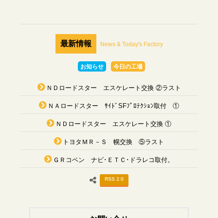
最新情報
News & Today's Factory
お知らせ
今日の工場
ＮＤロードスター エスケレート交換 ②ラスト
ＮＡロードスター ｻｲﾄﾞSFﾌﾟﾛﾃｸｼｮﾝ取付 ①
ＮＤロードスター エスケレート交換 ①
トヨタＭＲ－Ｓ 幌交換 ⑤ラスト
ＧＲコペン ナビ･ＥＴＣ･ドラレコ取付。
RSS 2.0