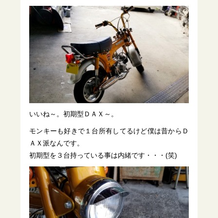
いいね～。初期型ＤＡＸ～。
モンキーも好きで１台所有してるけど僕は昔からＤ
ＡＸ派なんです。
初期型を３台持っている事は内緒です・・・(笑)