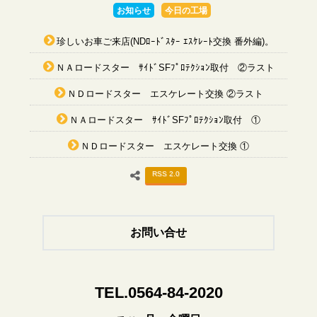
お知らせ
今日の工場
珍しいお車ご来店(NDﾛｰﾄﾞｽﾀｰ ｴｽｹﾚｰﾄ交換 番外編)。
ＮＡロードスター ｻｲﾄﾞSFﾌﾟﾛﾃｸｼｮﾝ取付 ②ラスト
ＮＤロードスター エスケレート交換 ②ラスト
ＮＡロードスター ｻｲﾄﾞSFﾌﾟﾛﾃｸｼｮﾝ取付 ①
ＮＤロードスター エスケレート交換 ①
RSS 2.0
お問い合せ
TEL.0564-84-2020