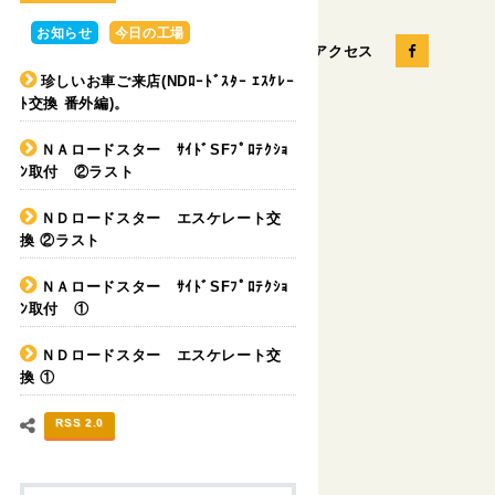
お知らせ
今日の工場
お問い合せ
会社概要
アクセス
珍しいお車ご来店(NDﾛｰﾄﾞｽﾀｰ ｴｽｹﾚｰ
ﾄ交換 番外編)。
ＮＡロードスター ｻｲﾄﾞSFﾌﾟﾛﾃｸｼｮ
パーツの販売
カスタムカー
ﾝ取付 ②ラスト
ＮＤロードスター エスケレート交
換 ②ラスト
ＮＡロードスター ｻｲﾄﾞSFﾌﾟﾛﾃｸｼｮ
ﾝ取付 ①
ＮＤロードスター エスケレート交
換 ①
RSS 2.0