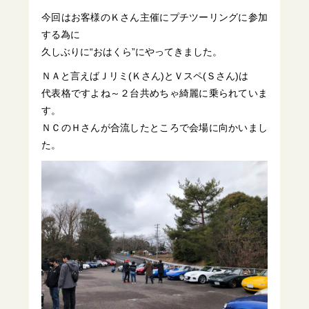
今回はお客様のＫさん主催にプチツーリングに参加
する為に
久しぶりに“おはくら”にやってきました。
ＮＡと言えばＪリミ(Ｋさん)とＶスペ(Ｓさん)は
代表格ですよね～２台共めちゃ綺麗に乗られていま
す。
ＮＣのＨさんが合流したところで会場に向かいまし
た。