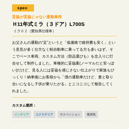
spec
妥協が妥協じゃない通勤車両
Ｈ11年式ミラ（３ドア）L700S
ミラＯＺ（愛知県仕様車）
お父さんの通勤の“足”というと「低価格で維持費も安く」とい
う意見が多く仕方なく軽自動車に乗ってる方も多いはず。そ
こでベース車両、カスタム方法（部品選びも）を念入りに打
合せして制作しました。車種的に妥協案(ノーマルだと安っぽ
い)だけど、見る人には妥協を感じさない仕上がりで家族もび
っくり！納車後にお客様から「僕の通勤車だけど、妻と取り
合いになるし子供が乗りたがる」とニコニコして報告してく
れました。
カスタム箇所
インテリア
エクステリア
サスペンション
吸排気