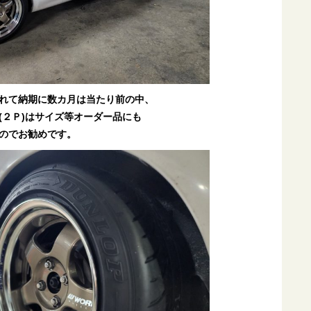
れて納期に数カ月は当たり前の中、
(２Ｐ)はサイズ等オーダー品にも
のでお勧めです。