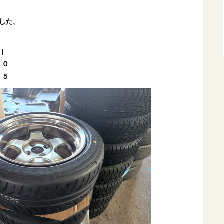
した。
)
２０
１５