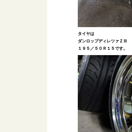
タイヤは
ダンロップディレツァＺⅢ
１９５／５０Ｒ１５です。