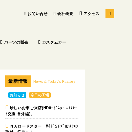
お問い合せ
会社概要
アクセス
パーツの販売
カスタムカー
最新情報
News & Today's Factory
お知らせ
今日の工場
珍しいお車ご来店(NDﾛｰﾄﾞｽﾀｰ ｴｽｹﾚｰ
ﾄ交換 番外編)。
ＮＡロードスター ｻｲﾄﾞSFﾌﾟﾛﾃｸｼｮﾝ