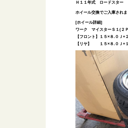
Ｈ１１年式 ロードスター
ホイール交換でご入庫されま
[ホイール詳細]
ワーク マイスターＳ１(２Ｐ
【フロント】１５×８.０Ｊ+
【リヤ】 １５×８.０Ｊ+