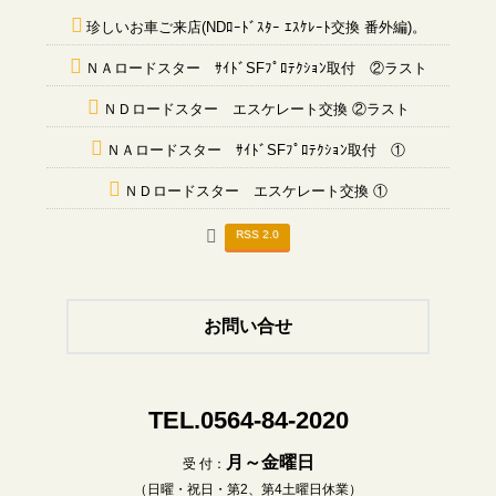
珍しいお車ご来店(NDﾛｰﾄﾞｽﾀｰ ｴｽｹﾚｰﾄ交換 番外編)。
ＮＡロードスター ｻｲﾄﾞSFﾌﾟﾛﾃｸｼｮﾝ取付 ②ラスト
ＮＤロードスター エスケレート交換 ②ラスト
ＮＡロードスター ｻｲﾄﾞSFﾌﾟﾛﾃｸｼｮﾝ取付 ①
ＮＤロードスター エスケレート交換 ①
RSS 2.0
お問い合せ
TEL.0564-84-2020
月～金曜日
受 付：
（日曜・祝日・第2、第4土曜日休業）